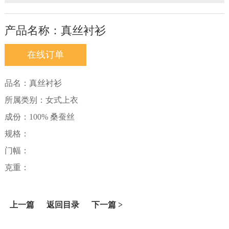
产品名称：真丝衬衫
在线订单
品名：真丝衬衫
所属类别：女式上衣
成份：100% 桑蚕丝
规格：
门幅：
克重：
上一篇
返回目录
下一篇 >