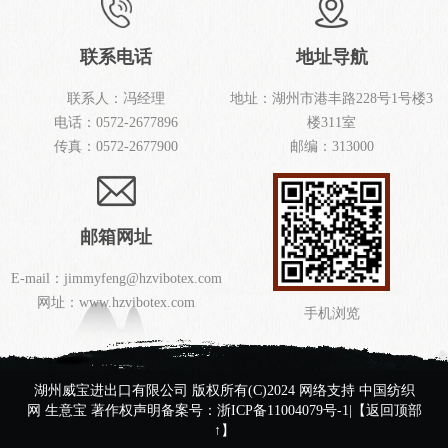
联系电话
地址导航
联系人：冯经理
地址：湖州市港丰路228号1号楼3
电话：
0572-2677896
楼311室
传真：
0572-2677900
邮编：313000
邮箱网址
E-mail：
jimmyfeng@hzvibotex.com
网址：
www.hzvibotex.com
手机浏览
湖州威宝进出口有限公司
版权所有(C)2024
网络支持
中国纺织
网
生意宝
著作权声明
备案号：浙ICP备11004079号-1
|
【返回顶部
↑】